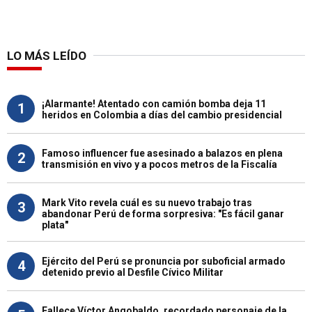
LO MÁS LEÍDO
¡Alarmante! Atentado con camión bomba deja 11
1
heridos en Colombia a días del cambio presidencial
Famoso influencer fue asesinado a balazos en plena
2
transmisión en vivo y a pocos metros de la Fiscalía
Mark Vito revela cuál es su nuevo trabajo tras
3
abandonar Perú de forma sorpresiva: "Es fácil ganar
plata"
Ejército del Perú se pronuncia por suboficial armado
4
detenido previo al Desfile Cívico Militar
Fallece Víctor Angobaldo, recordado personaje de la