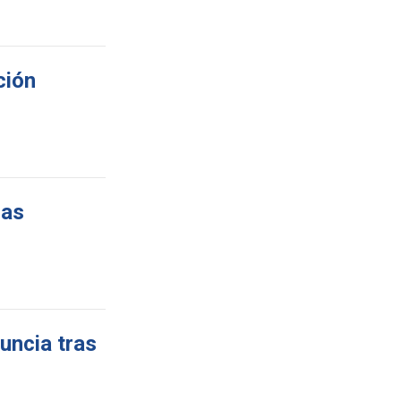
ción
ras
uncia tras