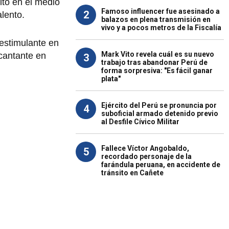
lto en el medio
Famoso influencer fue asesinado a
2
alento.
balazos en plena transmisión en
vivo y a pocos metros de la Fiscalía
estimulante en
Mark Vito revela cuál es su nuevo
 cantante en
3
trabajo tras abandonar Perú de
forma sorpresiva: "Es fácil ganar
plata"
Ejército del Perú se pronuncia por
4
suboficial armado detenido previo
al Desfile Cívico Militar
Fallece Víctor Angobaldo,
5
recordado personaje de la
farándula peruana, en accidente de
tránsito en Cañete