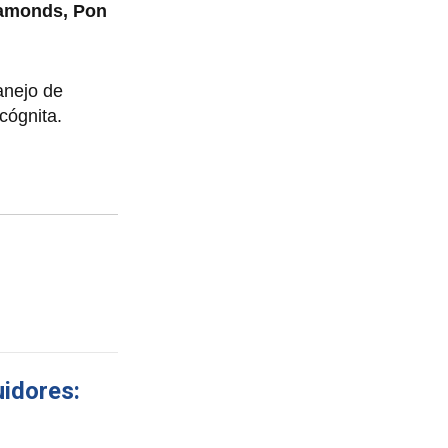
Diamonds, Pon
anejo de
cógnita.
uidores: