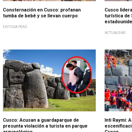
Consternación en Cusco: profanan
Cusco lider
tumba de bebé y se llevan cuerpo
turística de
estadounid
EXITOSA PERÚ
ACTUALIDAD
Indignante
Inició a las 9
Cusco: Acusan a guardaparque de
Inti Raymi: A
presunta violación a turista en parque
escenificaci
arqueológico
Cusco