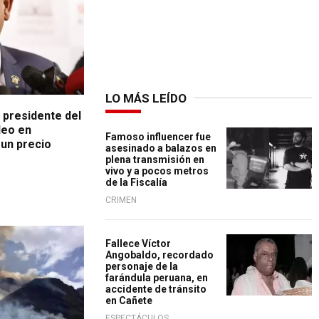
LO MÁS LEÍDO
 presidente del
eo en
Famoso influencer fue
un precio
asesinado a balazos en
plena transmisión en
vivo y a pocos metros
de la Fiscalía
CRIMEN
Fallece Víctor
Angobaldo, recordado
personaje de la
farándula peruana, en
accidente de tránsito
en Cañete
ESPECTÁCULOS