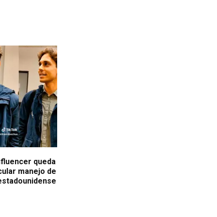
nfluencer queda
cular manejo de
 estadounidense