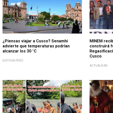
¿Piensas viajar a Cusco? Senamhi
MINEM recib
advierte que temperaturas podrían
construirá f
alcanzar los 30 °C
Regasificaci
Cusco
EXITOSA PERÚ
ACTUALIDAD
Relaciones diplomáticas
Tendencia e