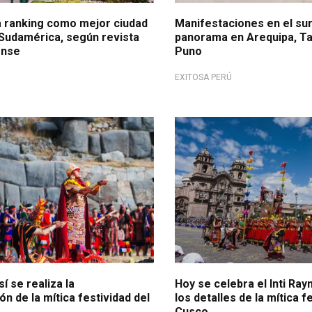
a ranking como mejor ciudad
Manifestaciones en el sur
 Sudamérica, según revista
panorama en Arequipa, Ta
ense
Puno
EXITOSA PERÚ
:00
En la 'Ciudad Imperial'
sí se realiza la
Hoy se celebra el Inti Ray
ón de la mítica festividad del
los detalles de la mítica f
Cusco