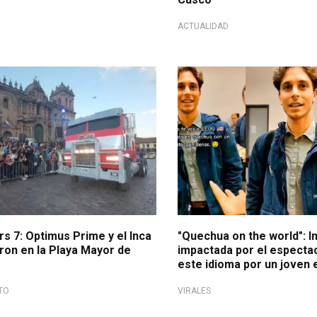
ACTUALIDAD
¡Con mucho orgullo!
s 7: Optimus Prime y el Inca
"Quechua on the world": I
ron en la Playa Mayor de
impactada por el especta
este idioma por un joven
TO
VIRALES