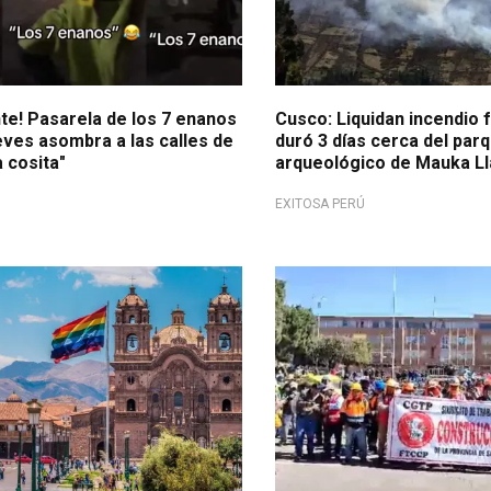
te! Pasarela de los 7 enanos
Cusco: Liquidan incendio 
eves asombra a las calles de
duró 3 días cerca del par
 cosita"
arqueológico de Mauka Ll
EXITOSA PERÚ
onal
¡En exclusiva!