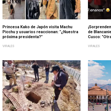
Princesa Kako de Japón visita Machu
¡Sorprenden
Picchu y usuarios reaccionan: "¿Nuestra
de Blancani
próxima presidenta?"
Cusco: "Otra
VIRALES
VIRALES
Indignación en la Ciudad Imperial
Orgullo naci