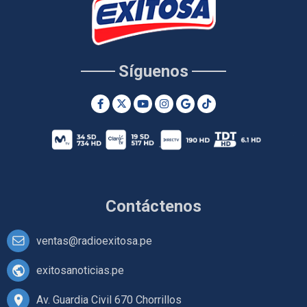
Síguenos
Contáctenos
ventas@radioexitosa.pe
exitosanoticias.pe
Av. Guardia Civil 670 Chorrillos