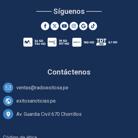
Síguenos
Contáctenos
ventas@radioexitosa.pe
exitosanoticias.pe
Av. Guardia Civil 670 Chorrillos
Código de ética