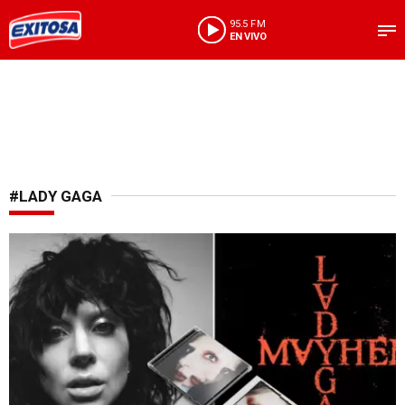
95.5 FM
EN VIVO
#LADY GAGA
Estreno musical