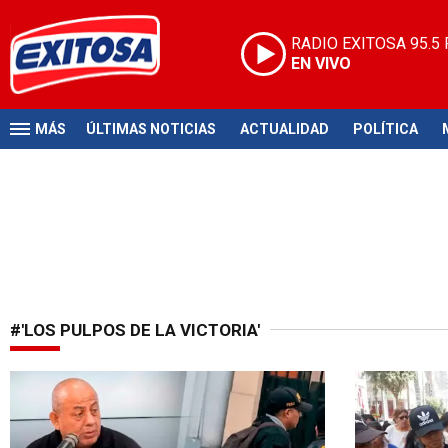
RADIO EXITOSA
95.5
EN VIVO
MÁS
ÚLTIMAS NOTICIAS
ACTUALIDAD
POLÍTICA
#'LOS PULPOS DE LA VICTORIA'
Gamarra bajo amenaza
Grave denun