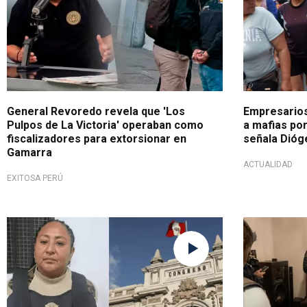
General Revoredo revela que 'Los
Empresarios 
Pulpos de La Victoria' operaban como
a mafias po
fiscalizadores para extorsionar en
señala Dióg
Gamarra
ACTUALIDAD
EXITOSA PERÚ
Según hoja de vida
Banda cobra