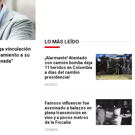
LO MÁS LEÍDO
ga vinculación
namiento a su
¡Alarmante! Atentado
 nada"
con camión bomba deja
11 heridos en Colombia
a días del cambio
presidencial
MUNDO
Famoso influencer fue
asesinado a balazos en
plena transmisión en
vivo y a pocos metros
de la Fiscalía
CRIMEN