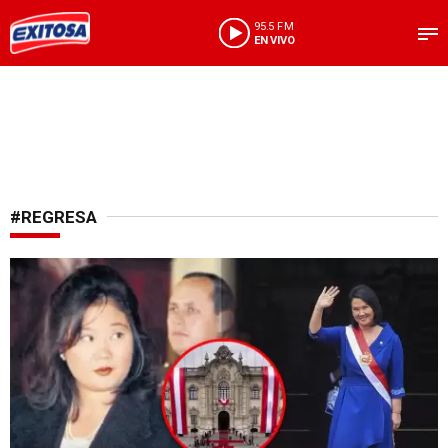
95.5 FM
EN VIVO
#REGRESA
Retorna una era