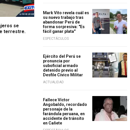
Mark Vito revela cuál es
su nuevo trabajo tras
abandonar Perú de
ajeros se
forma sorpresiva: "Es
e terrestre.
fácil ganar plata"
ESPECTÁCULOS
Ejército del Perú se
pronuncia por
suboficial armado
detenido previo al
Desfile Cívico Militar
ACTUALIDAD
Fallece Víctor
Angobaldo, recordado
personaje de la
farándula peruana, en
accidente de tránsito
en Cañete