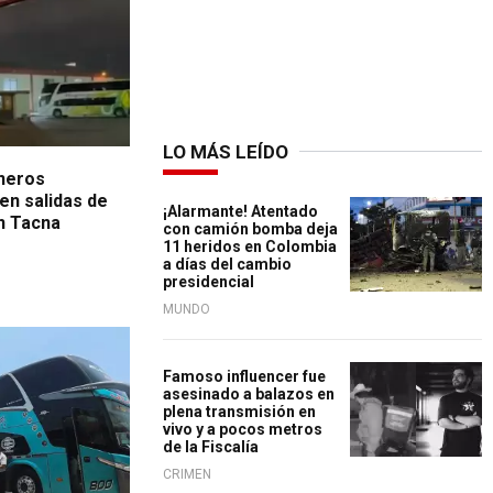
LO MÁS LEÍDO
ineros
en salidas de
¡Alarmante! Atentado
en Tacna
con camión bomba deja
11 heridos en Colombia
a días del cambio
presidencial
MUNDO
Famoso influencer fue
asesinado a balazos en
plena transmisión en
vivo y a pocos metros
de la Fiscalía
CRIMEN