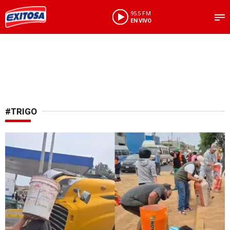
95.5 FM
EN VIVO
#TRIGO
De no creer