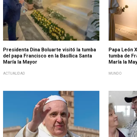
Presidenta Dina Boluarte visitó la tumba
Papa León XI
del papa Francisco en la Basílica Santa
tumba de Fra
María la Mayor
María la Ma
ACTUALIDAD
MUNDO
Voluntad del santo padre
El amor verd