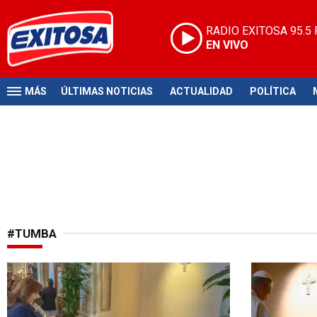
RADIO EXITOSA
95.5
EN VIVO
MÁS
ÚLTIMAS NOTICIAS
ACTUALIDAD
POLÍTICA
#TUMBA
Le rindió homenaje
Conmovedor