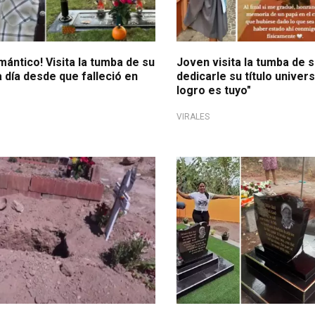
omántico! Visita la tumba de su
Joven visita la tumba de 
 día desde que falleció en
dedicarle su título univers
logro es tuyo"
VIRALES
yuda
En TikTok