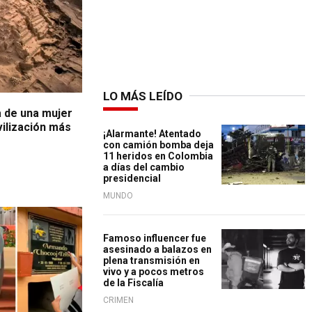
LO MÁS LEÍDO
a de una mujer
vilización más
¡Alarmante! Atentado
con camión bomba deja
11 heridos en Colombia
a días del cambio
presidencial
MUNDO
Famoso influencer fue
asesinado a balazos en
plena transmisión en
vivo y a pocos metros
de la Fiscalía
CRIMEN