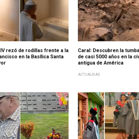
V rezó de rodillas frente a la
Caral: Descubren la tumb
ncisco en la Basílica Santa
de casi 5000 años en la ci
yor
antigua de América
ACTUALIDAD
adero existe
Agradeció su apoyo