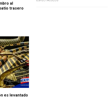
ESPECTÁCULOS
ombro al
patio trasero
n es levantado