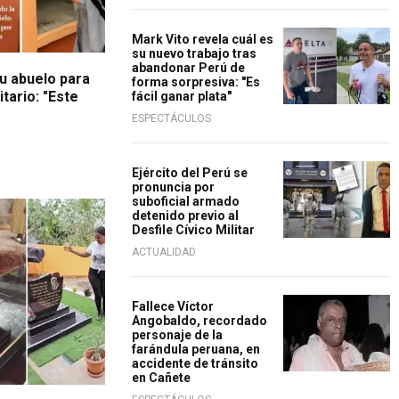
Mark Vito revela cuál es
su nuevo trabajo tras
abandonar Perú de
su abuelo para
forma sorpresiva: "Es
itario: "Este
fácil ganar plata"
ESPECTÁCULOS
Ejército del Perú se
pronuncia por
suboficial armado
detenido previo al
Desfile Cívico Militar
ACTUALIDAD
Fallece Víctor
Angobaldo, recordado
personaje de la
farándula peruana, en
accidente de tránsito
en Cañete