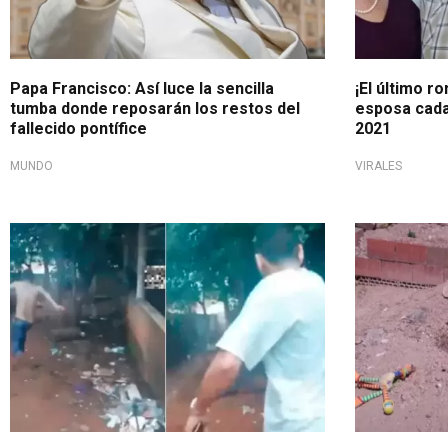
Papa Francisco: Así luce la sencilla
¡El último r
tumba donde reposarán los restos del
esposa cada
fallecido pontífice
2021
MUNDO
VIRALES
Tragedia familiar
Pedido de a