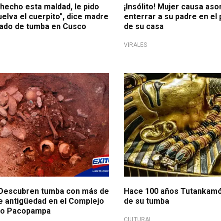
hecho esta maldad, le pido
¡Insólito! Mujer causa as
elva el cuerpito", dice madre
enterrar a su padre en el 
ado de tumba en Cusco
de su casa
VIRALES
 Descubren tumba con más de
Hace 100 años Tutankamó
de antigüedad en el Complejo
de su tumba
co Pacopampa
CULTURAL