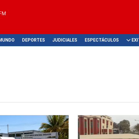
 FM
MUNDO
DEPORTES
JUDICIALES
ESPECTÁCULOS
EX
rsitario en La Libertad
Más de 5 mil postulantes