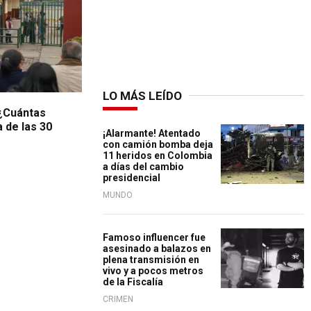
LO MÁS LEÍDO
 ¿Cuántas
 de las 30
¡Alarmante! Atentado
con camión bomba deja
11 heridos en Colombia
a días del cambio
presidencial
MUNDO
Famoso influencer fue
asesinado a balazos en
plena transmisión en
vivo y a pocos metros
de la Fiscalía
CRIMEN