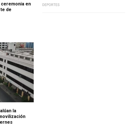
a ceremonia en
DEPORTES
te de
alúan la
movilización
iernes