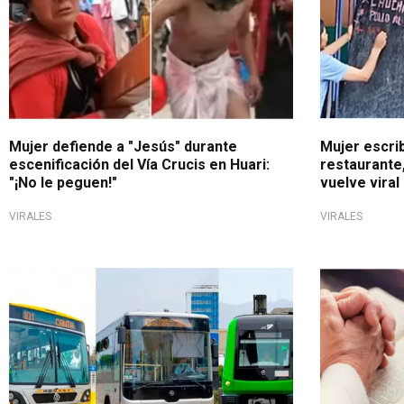
Mujer defiende a "Jesús" durante
Mujer escrib
escenificación del Vía Crucis en Huari:
restaurante
"¡No le peguen!"
vuelve viral
VIRALES
VIRALES
Viernes Santo
Dato curios