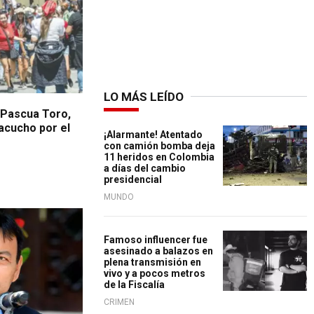
LO MÁS LEÍDO
 Pascua Toro,
yacucho por el
¡Alarmante! Atentado
con camión bomba deja
11 heridos en Colombia
a días del cambio
presidencial
MUNDO
Famoso influencer fue
asesinado a balazos en
plena transmisión en
vivo y a pocos metros
de la Fiscalía
CRIMEN