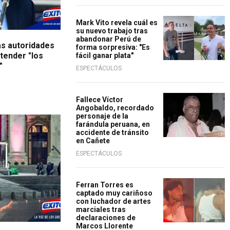
Mark Vito revela cuál es
su nuevo trabajo tras
abandonar Perú de
as autoridades
forma sorpresiva: "Es
atender "los
fácil ganar plata"
"
ESPECTÁCULOS
Fallece Víctor
Angobaldo, recordado
personaje de la
farándula peruana, en
accidente de tránsito
en Cañete
ESPECTÁCULOS
Ferran Torres es
captado muy cariñoso
con luchador de artes
marciales tras
declaraciones de
Marcos Llorente