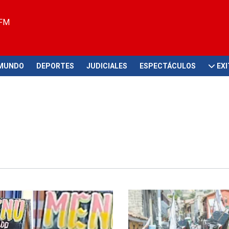
 FM
MUNDO
DEPORTES
JUDICIALES
ESPECTÁCULOS
EX
rios no se hicieron esperar
Festividad religiosa