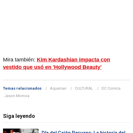
Mira también:
Kim Kardashian impacta con
vestido que usó en 'Hollywood Beauty'
Temas relacionados
Aquaman
CULTURAL
DC Comics
Jason Momoa
Siga leyendo
Día del Cajón Peruano: La historia del