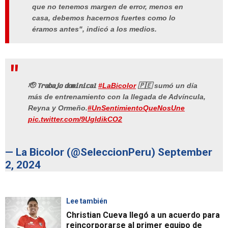
que no tenemos margen de error, menos en
casa, debemos hacernos fuertes como lo
éramos antes", indicó a los medios.
🫡 𝗧𝗿𝗮𝗯𝗮𝗷𝗼 𝗱𝗼𝗺𝗶𝗻𝗶𝗰𝗮𝗹
#LaBicolor
🇵🇪 sumó un día
más de entrenamiento con la llegada de Advíncula,
Reyna y Ormeño.
#UnSentimientoQueNosUne
pic.twitter.com/9UgIdikCO2
— La Bicolor (@SeleccionPeru)
September
2, 2024
Lee también
Christian Cueva llegó a un acuerdo para
reincorporarse al primer equipo de