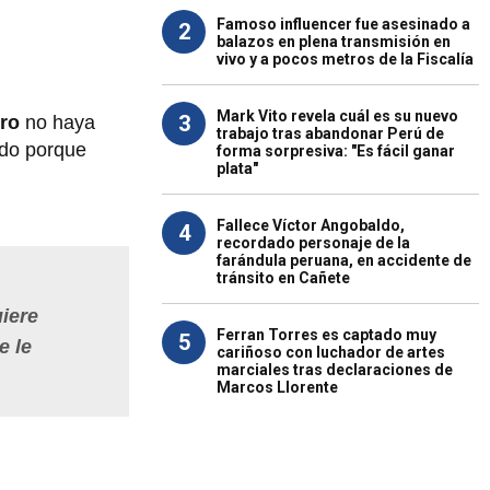
Famoso influencer fue asesinado a
2
balazos en plena transmisión en
vivo y a pocos metros de la Fiscalía
Mark Vito revela cuál es su nuevo
3
ero
no haya
trabajo tras abandonar Perú de
odo porque
forma sorpresiva: "Es fácil ganar
plata"
Fallece Víctor Angobaldo,
4
recordado personaje de la
farándula peruana, en accidente de
tránsito en Cañete
uiere
Ferran Torres es captado muy
5
e le
cariñoso con luchador de artes
marciales tras declaraciones de
Marcos Llorente