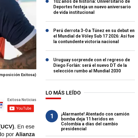
102 años de historia: Universitario de
Deportes festeja un nuevo aniversario
de vida institucional
Perú derrota 3-0 a Túnez en su debut en
el Mundial de Vóley Sub 17 2026: Así fue
la contundente victoria nacional
Uruguay sorprende con el regreso de
Diego Forlán: será el nuevo DT de la
selección rumbo al Mundial 2030
mposición Exitosa)
LO MÁS LEÍDO
¡Alarmante! Atentado con camión
1
bomba deja 11 heridos en
Colombia a días del cambio
(UCV)
. En ese
presidencial
ado por
Alianza