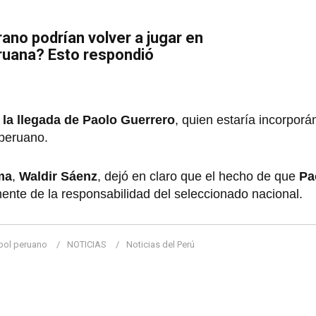
no podrían volver a jugar en
ruana? Esto respondió
 la llegada de Paolo Guerrero
, quien estaría incorporá
 peruano.
ma
,
Waldir Sáenz
, dejó en claro que el hecho de que
Pa
lmente de la responsabilidad del seleccionado nacional.
bol peruano
NOTICIAS
Noticias del Perú