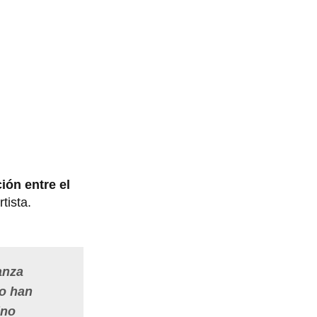
ión entre el
rtista.
anza
no han
ino