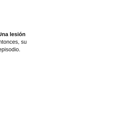
Una lesión
ntonces, su
episodio.