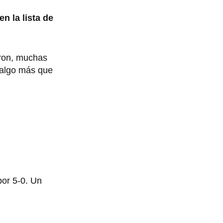
n la lista de
ron, muchas
 algo más que
por 5-0. Un