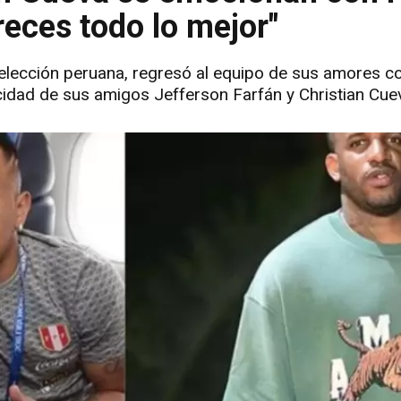
eces todo lo mejor"
selección peruana, regresó al equipo de sus amores con
licidad de sus amigos Jefferson Farfán y Christian Cue