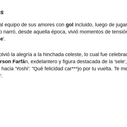
os
ó al equipo de sus amores con
gol
incluido, luego de juga
o narró, desde aquella época, vivió momentos de tensión
de
'.
vió la alegría a la hinchada celeste, lo cual fue celebra
rson Farfá
n, exdelantero y figura destacada de la 'sele', 
acia 'Yoshi': "Qué felicidad car***jo por tu vuelta. Te m
'.