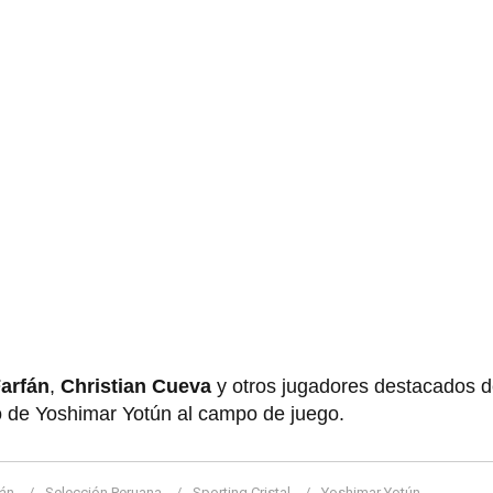
arfán
,
Christian Cueva
y otros jugadores destacados d
o de Yoshimar Yotún al campo de juego.
fán
Selección Peruana
Sporting Cristal
Yoshimar Yotún