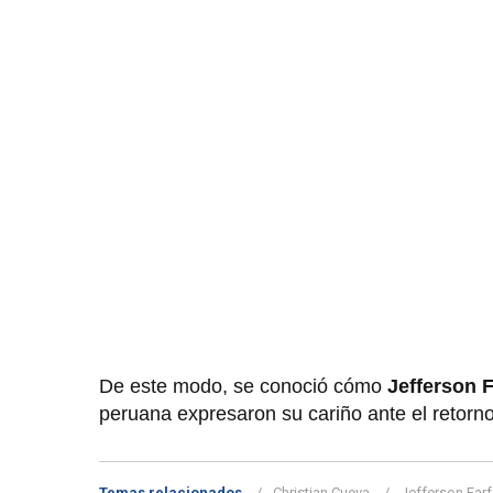
De este modo, se conoció cómo
Jefferson F
peruana expresaron su cariño ante el retorn
Temas relacionados
Christian Cueva
Jefferson Far