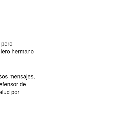
o pero
uiero hermano
ñosos mensajes,
efensor de
alud por