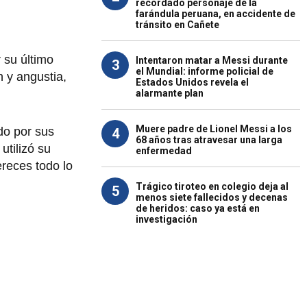
recordado personaje de la
farándula peruana, en accidente de
tránsito en Cañete
r su último
Intentaron matar a Messi durante
3
el Mundial: informe policial de
 y angustia,
Estados Unidos revela el
alarmante plan
Muere padre de Lionel Messi a los
do por sus
4
68 años tras atravesar una larga
utilizó su
enfermedad
ereces todo lo
Trágico tiroteo en colegio deja al
5
menos siete fallecidos y decenas
de heridos: caso ya está en
investigación