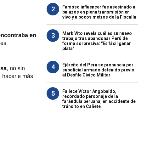
Famoso influencer fue asesinado a
2
balazos en plena transmisión en
vivo y a pocos metros de la Fiscalía
Mark Vito revela cuál es su nuevo
3
encontraba en
trabajo tras abandonar Perú de
nes
forma sorpresiva: "Es fácil ganar
plata"
Ejército del Perú se pronuncia por
4
asa
, no sin
suboficial armado detenido previo
al Desfile Cívico Militar
 hacerle más
Fallece Víctor Angobaldo,
5
recordado personaje de la
farándula peruana, en accidente de
tránsito en Cañete