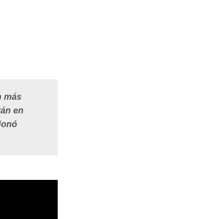
an más
tán en
cionó