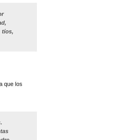
or
ad,
tíos,
a que los
.
etas