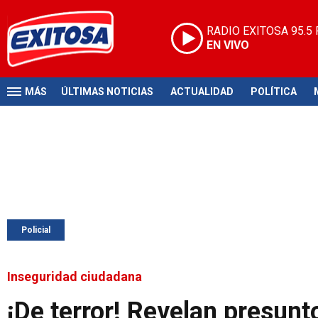
RADIO EXITOSA
95.5
EN VIVO
MÁS
ÚLTIMAS NOTICIAS
ACTUALIDAD
POLÍTICA
Policial
Inseguridad ciudadana
¡De terror! Revelan presu