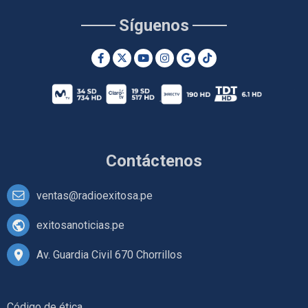
Síguenos
Contáctenos
ventas@radioexitosa.pe
exitosanoticias.pe
Av. Guardia Civil 670 Chorrillos
Código de ética