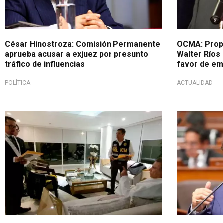
César Hinostroza: Comisión Permanente
OCMA: Propo
aprueba acusar a exjuez por presunto
Walter Ríos 
tráfico de influencias
favor de em
POLÍTICA
ACTUALIDAD
Caso emblemático de corrupción
Por caso 'Cu