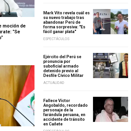
Mark Vito revela cuál es
su nuevo trabajo tras
abandonar Perú de
re moción de
forma sorpresiva: "Es
urate: "Se
fácil ganar plata"
o"
ESPECTÁCULOS
Ejército del Perú se
pronuncia por
suboficial armado
a Nación
detenido previo al
Desfile Cívico Militar
ACTUALIDAD
Fallece Víctor
Angobaldo, recordado
personaje de la
farándula peruana, en
accidente de tránsito
en Cañete