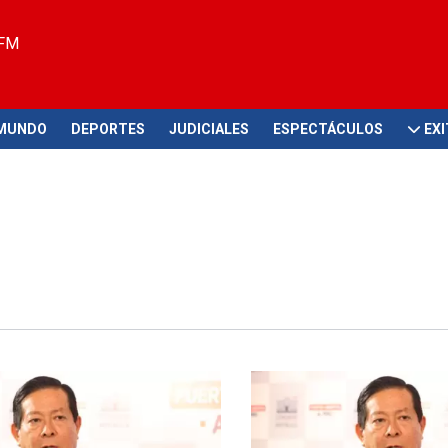
 FM
MUNDO
DEPORTES
JUDICIALES
ESPECTÁCULOS
EX
n del PJ
Según reporte de comunicaci