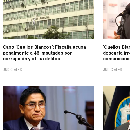
Caso 'Cuellos Blancos': Fiscalía acusa
'Cuellos Bla
penalmente a 46 imputados por
descarta ir
corrupción y otros delitos
comunicacio
JUDICIALES
JUDICIALES
'Cuellos Blancos'
Implicado en