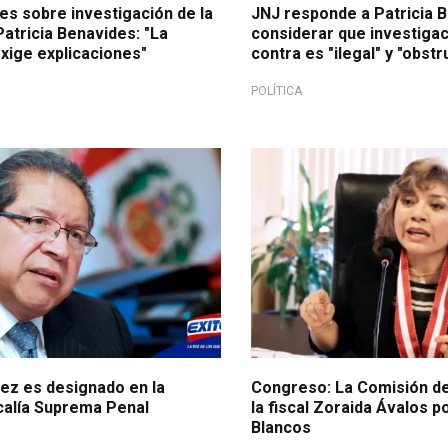
es sobre investigación de la
JNJ responde a Patricia 
atricia Benavides: "La
considerar que investigac
xige explicaciones"
contra es "ilegal" y "obstr
POLÍTICA
ez es designado en la
Congreso: La Comisión de 
calía Suprema Penal
la fiscal Zoraida Ávalos p
Blancos