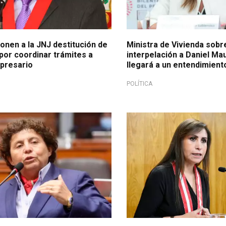
nen a la JNJ destitución de
Ministra de Vivienda sob
por coordinar trámites a
interpelación a Daniel Ma
presario
llegará a un entendimient
POLÍTICA
ellos Blancos'
Tras denuncia de la fiscal de l