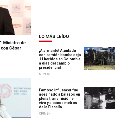
LO MÁS LEÍDO
: Ministro de
s con César
¡Alarmante! Atentado
con camión bomba deja
11 heridos en Colombia
a días del cambio
presidencial
MUNDO
r caso 'Cuellos
Famoso influencer fue
asesinado a balazos en
plena transmisión en
vivo y a pocos metros
de la Fiscalía
CRIMEN