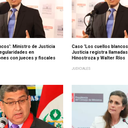
ncos': Ministro de Justicia
Caso 'Los cuellos blancos'
regularidades en
Justicia registra llamada
nes con jueces y fiscales
Hinostroza y Walter Ríos
JUDICIALES
 los "Cuellos Blancos"
Investigan a su homólogo po
Blancos'