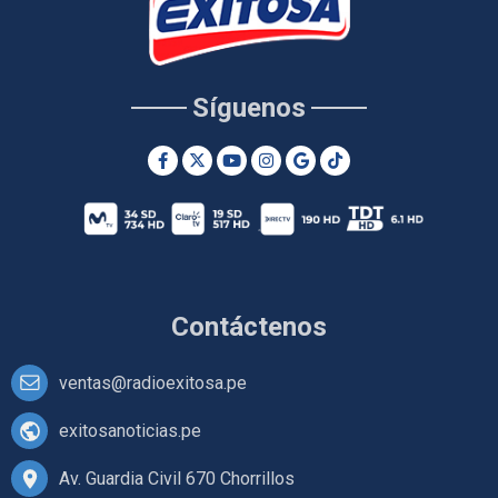
Síguenos
Contáctenos
ventas@radioexitosa.pe
exitosanoticias.pe
Av. Guardia Civil 670 Chorrillos