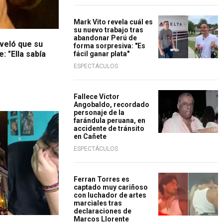
Mark Vito revela cuál es
su nuevo trabajo tras
abandonar Perú de
eveló que su
forma sorpresiva: "Es
 "Ella sabía
fácil ganar plata"
ESPECTÁCULOS
Fallece Víctor
Angobaldo, recordado
personaje de la
farándula peruana, en
accidente de tránsito
en Cañete
ESPECTÁCULOS
Ferran Torres es
captado muy cariñoso
con luchador de artes
marciales tras
declaraciones de
Marcos Llorente