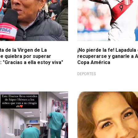
a de la Virgen de La
¡No pierde la fe! Lapadula
se quiebra por superar
recuperarse y ganarle a A
"Gracias a ella estoy viva"
Copa América
DEPORTES
13,8 millones de reproducciones
Su madre era creyente