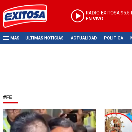
RADIO EXITOSA
95.5
EN VIVO
MÁS
ÚLTIMAS NOTICIAS
ACTUALIDAD
POLÍTICA
#FE
Tres meses en altamar
Profunda fe 