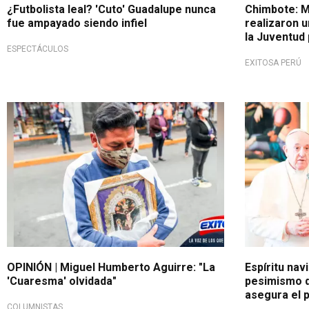
¿Futbolista leal? 'Cuto' Guadalupe nunca
Chimbote: M
fue ampayado siendo infiel
realizaron u
la Juventud
ESPECTÁCULOS
EXITOSA PERÚ
OPINIÓN | Miguel Humberto Aguirre: "La
Espíritu nav
'Cuaresma' olvidada"
pesimismo q
asegura el 
COLUMNISTAS