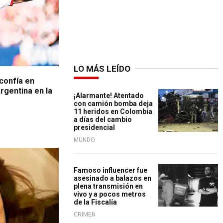
LO MÁS LEÍDO
 confía en
rgentina en la
¡Alarmante! Atentado
con camión bomba deja
11 heridos en Colombia
a días del cambio
presidencial
MUNDO
Famoso influencer fue
asesinado a balazos en
plena transmisión en
vivo y a pocos metros
de la Fiscalía
CRIMEN