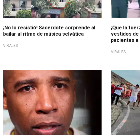
¡No lo resistió! Sacerdote sorprende al
¡Que la fue
bailar al ritmo de música selvática
vestidos de
pacientes a 
VIRALES
VIRALES
Respeta el matromonio
Fe y devoci