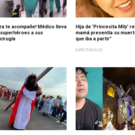
rza te acompañe! Médico lleva
Hija de 'Princesita Mily' r
 superhéroes a sus
mamá presentía su muerte:
cirugía
que iba a partir"
ESPECTÁCULOS
ón
Video tiene 25.8 k de vistas