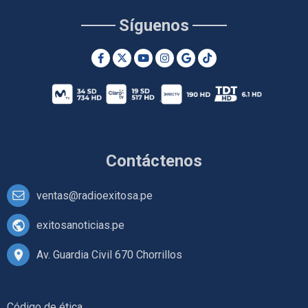
Síguenos
Contáctenos
ventas@radioexitosa.pe
exitosanoticias.pe
Av. Guardia Civil 670 Chorrillos
Código de ética