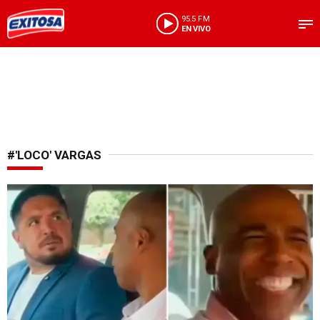
95.5 FM
EN VIVO
#'LOCO' VARGAS
Viral en TikTok