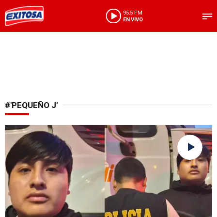
95.5 FM
EN VIVO
#'PEQUEÑO J'
Abordo de un tráiler