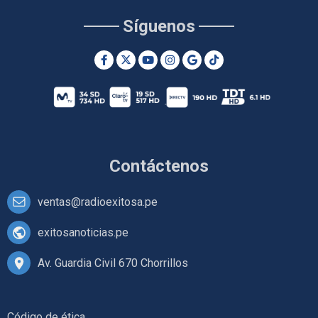
Síguenos
Contáctenos
ventas@radioexitosa.pe
exitosanoticias.pe
Av. Guardia Civil 670 Chorrillos
Código de ética