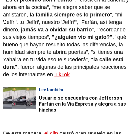
ahora en la cocina", "me alegra saber que se
amistaron,
la familia siempre es lo primero
", "mi
'Jeffri', tu 'Jeffri', nuestro 'Jeffri'", "Farfán, así tenga
dinero,
jamás va a olvidar su barrio
", "recordando
sus viejos tiempos",
"¿alguien vio mi gato?"
, "qué
bueno que hayan resuelto todas las diferencias, la
humildad siempre te abrirá puertas", "si tienes una
Yahaira en tu vida eso te sucederá",
"la calle está
dura"
, fueron algunas de las principales reacciones
de los internautas en
TikTok
.
Lee también
Usuario se encuentra con Jefferson
Farfán en la Vía Expresa y alegra a sus
hinchas
De esta manera,
el clip
causó gran revuelo en las