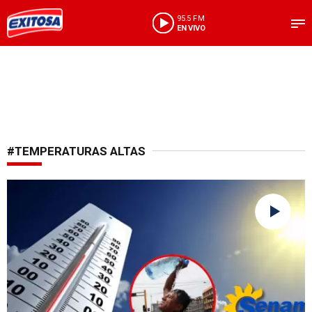
95.5 FM
EN VIVO
#TEMPERATURAS ALTAS
No habrá variación climática