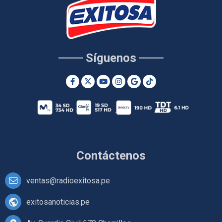
Síguenos
Contáctenos
ventas@radioexitosa.pe
exitosanoticias.pe