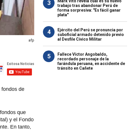
Mark Vito revela cuál es su nuevo
3
trabajo tras abandonar Perú de
forma sorpresiva: "Es fácil ganar
plata"
Ejército del Perú se pronuncia por
4
suboficial armado detenido previo
al Desfile Cívico Militar
afp
Fallece Víctor Angobaldo,
5
recordado personaje de la
farándula peruana, en accidente de
tránsito en Cañete
s fondos de
 fondos que
tal) y el Fondo
nte. En tanto,