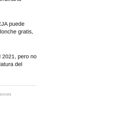
REJA puede
lonche gratis,
l 2021, pero no
latura del
siones