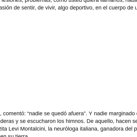
 lesiones, problemas, como usted quiera llamarlos, nada
sión de sentir, de vivir, algo deportivo, en el cuerpo de
a, comentó: “nadie se quedó afuera”. Y nadie marginado
nderas y se escucharon los himnos. De aquello, hacen 
ita Levi Montalcini, la neuróloga italiana, ganadora del
en su tierra.