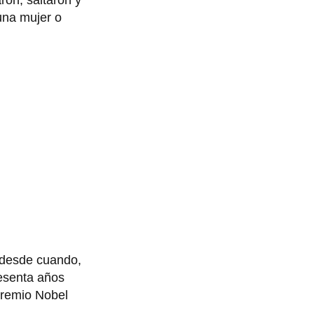
ron, saltaron y
 una mujer o
 desde cuando,
sesenta años
 premio Nobel