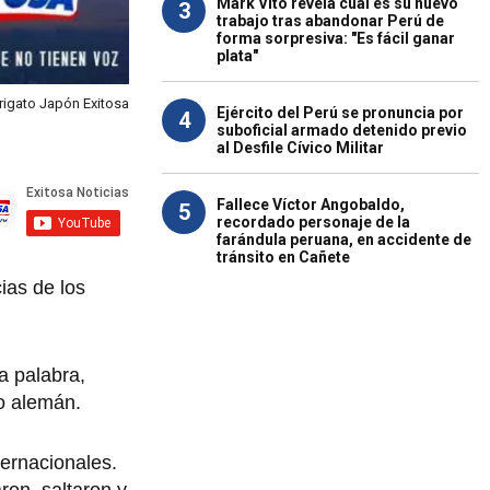
Mark Vito revela cuál es su nuevo
3
trabajo tras abandonar Perú de
forma sorpresiva: "Es fácil ganar
plata"
rigato Japón Exitosa
Ejército del Perú se pronuncia por
4
suboficial armado detenido previo
al Desfile Cívico Militar
Fallece Víctor Angobaldo,
5
recordado personaje de la
farándula peruana, en accidente de
tránsito en Cañete
ias de los
a palabra,
io alemán.
ternacionales.