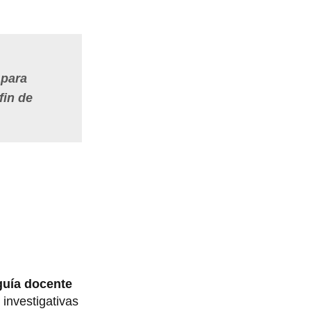
 para
fin de
guía docente
s
investigativas