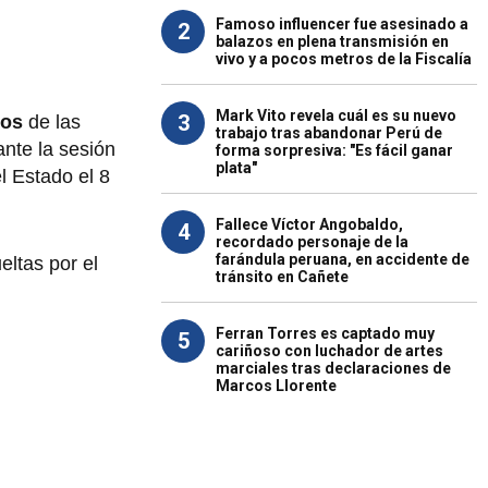
Famoso influencer fue asesinado a
2
balazos en plena transmisión en
vivo y a pocos metros de la Fiscalía
Mark Vito revela cuál es su nuevo
3
dos
de las
trabajo tras abandonar Perú de
nte la sesión
forma sorpresiva: "Es fácil ganar
plata"
l Estado el 8
Fallece Víctor Angobaldo,
4
recordado personaje de la
farándula peruana, en accidente de
eltas por el
tránsito en Cañete
Ferran Torres es captado muy
5
cariñoso con luchador de artes
marciales tras declaraciones de
Marcos Llorente