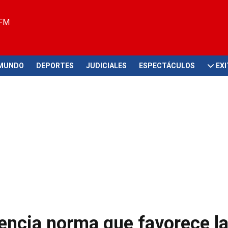
 FM
MUNDO
DEPORTES
JUDICIALES
ESPECTÁCULOS
EX
encia norma que favorece l