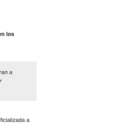
en los
ran a
r
icializada a