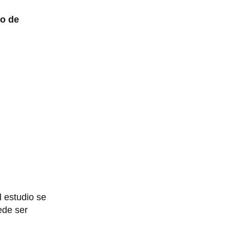
jo de
l estudio se
ede ser