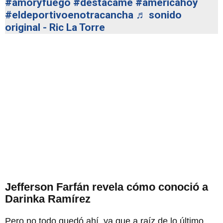
#amoryfuego
#destacame
#americahoy
#eldeportivoenotracancha
♬ sonido
original - Ric La Torre
Jefferson Farfán revela cómo conoció a
Darinka Ramírez
Pero no todo quedó ahí, ya que a raíz de lo último