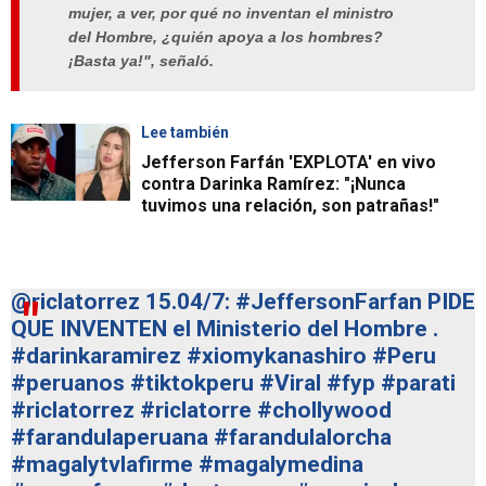
mujer, a ver, por qué no inventan el ministro
del Hombre, ¿quién apoya a los hombres?
¡Basta ya!", señaló.
Lee también
Jefferson Farfán 'EXPLOTA' en vivo
contra Darinka Ramírez: "¡Nunca
tuvimos una relación, son patrañas!"
@riclatorrez
15.04/7:
#JeffersonFarfan
PIDE
QUE INVENTEN el Ministerio del Hombre .
#darinkaramirez
#xiomykanashiro
#Peru
#peruanos
#tiktokperu
#Viral
#fyp
#parati
#riclatorrez
#riclatorre
#chollywood
#farandulaperuana
#farandulalorcha
#magalytvlafirme
#magalymedina