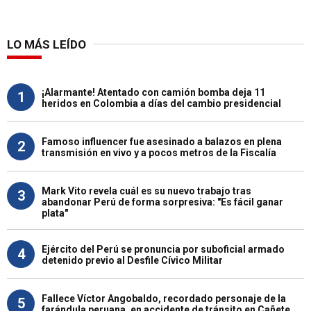
LO MÁS LEÍDO
¡Alarmante! Atentado con camión bomba deja 11
1
heridos en Colombia a días del cambio presidencial
Famoso influencer fue asesinado a balazos en plena
2
transmisión en vivo y a pocos metros de la Fiscalía
Mark Vito revela cuál es su nuevo trabajo tras
3
abandonar Perú de forma sorpresiva: "Es fácil ganar
plata"
Ejército del Perú se pronuncia por suboficial armado
4
detenido previo al Desfile Cívico Militar
Fallece Víctor Angobaldo, recordado personaje de la
5
farándula peruana, en accidente de tránsito en Cañete