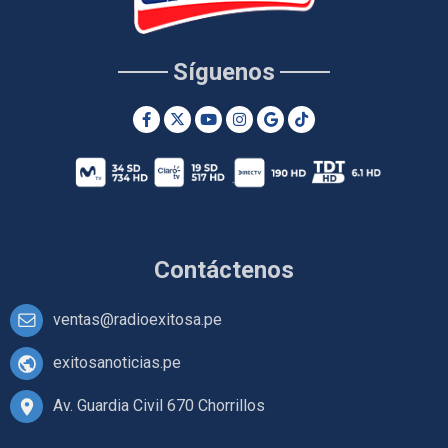
Síguenos
Contáctenos
ventas@radioexitosa.pe
exitosanoticias.pe
Av. Guardia Civil 670 Chorrillos