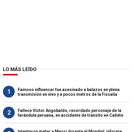
LO MÁS LEÍDO
Famoso influencer fue asesinado a balazos en plena
1
transmisión en vivo y a pocos metros de la Fiscalía
Fallece Víctor Angobaldo, recordado personaje de la
2
farándula peruana, en accidente de tránsito en Cañete
Intentaron matar a Messi durante el Mundial: informe