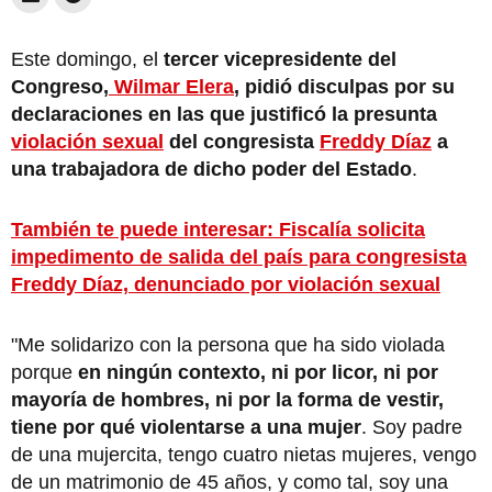
Este domingo, el
tercer vicepresidente del
Congreso,
Wilmar Elera
, pidió disculpas por su
declaraciones en las que justificó la presunta
violación sexual
del congresista
Freddy Díaz
a
una trabajadora de dicho poder del Estado
.
También te puede interesar: Fiscalía solicita
impedimento de salida del país para congresista
Freddy Díaz, denunciado por violación sexual
"Me solidarizo con la persona que ha sido violada
porque
en ningún contexto, ni por licor, ni por
mayoría de hombres, ni por la forma de vestir,
tiene por qué violentarse a una mujer
. Soy padre
de una mujercita, tengo cuatro nietas mujeres, vengo
de un matrimonio de 45 años, y como tal, soy una