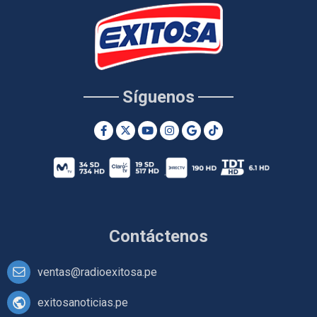
Síguenos
Contáctenos
ventas@radioexitosa.pe
exitosanoticias.pe