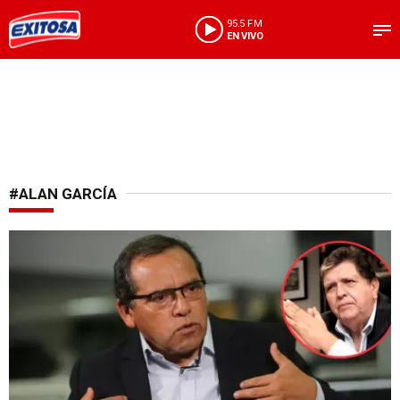
95.5 FM
EN VIVO
#ALAN GARCÍA
¡Siguen las renuncias!