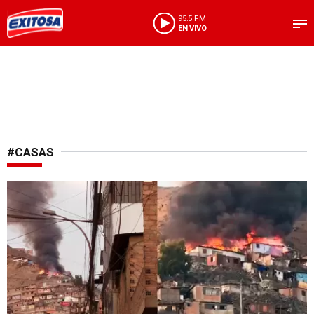
95.5 FM
EN VIVO
#CASAS
Fuego se expande