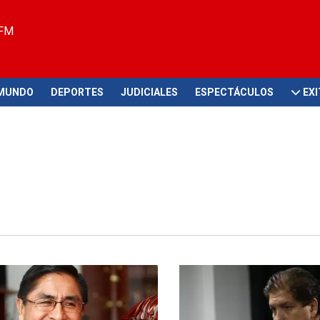
 FM
MUNDO
DEPORTES
JUDICIALES
ESPECTÁCULOS
EX
volver
Cumplirá prisión preventiva en