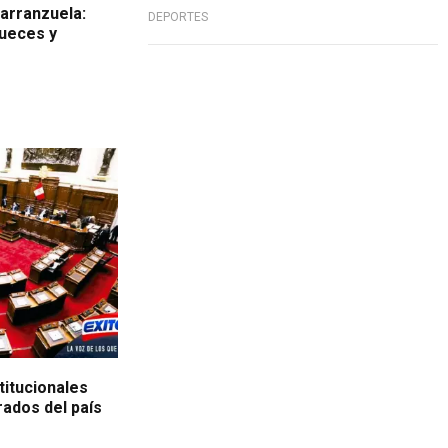
arranzuela:
DEPORTES
ueces y
itucionales
rados del país