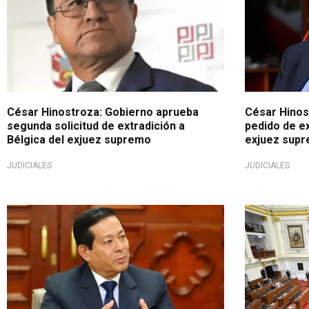
César Hinostroza: Gobierno aprueba
César Hinost
segunda solicitud de extradición a
pedido de ex
Bélgica del exjuez supremo
exjuez sup
JUDICIALES
JUDICIALES
Crisis en la justicia.
Importante