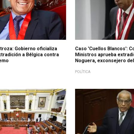
roza: Gobierno oficializa
Caso 'Cuellos Blancos': C
tradición a Bélgica contra
Ministros aprueba extradi
remo
Noguera, exconsejero de
POLÍTICA
¡En exclusiva!