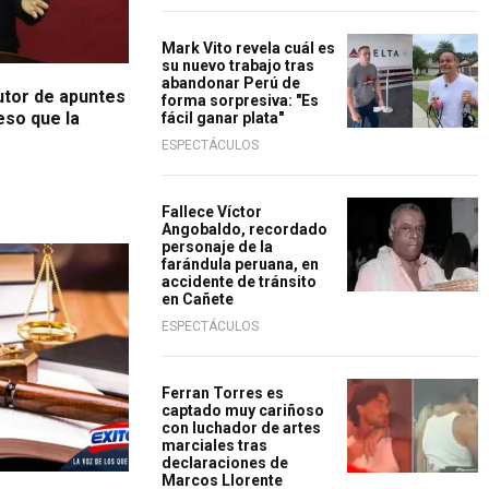
Mark Vito revela cuál es
su nuevo trabajo tras
abandonar Perú de
utor de apuntes
forma sorpresiva: "Es
eso que la
fácil ganar plata"
ESPECTÁCULOS
Fallece Víctor
Angobaldo, recordado
personaje de la
farándula peruana, en
accidente de tránsito
en Cañete
ESPECTÁCULOS
Ferran Torres es
captado muy cariñoso
con luchador de artes
marciales tras
declaraciones de
Marcos Llorente