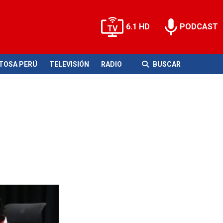
6.1 HD
PODCAST
ITOSA PERÚ
TELEVISIÓN
RADIO
BUSCAR
 el Perú