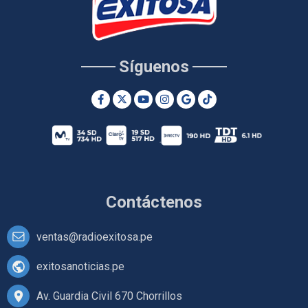
Síguenos
Contáctenos
ventas@radioexitosa.pe
exitosanoticias.pe
Av. Guardia Civil 670 Chorrillos