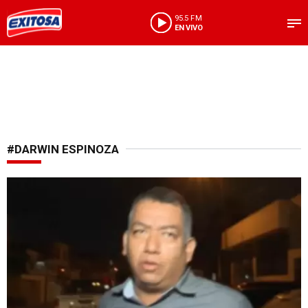
95.5 FM
EN VIVO
#DARWIN ESPINOZA
Rechaza categóricamente