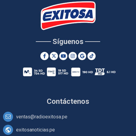
Síguenos
Contáctenos
ventas@radioexitosa.pe
exitosanoticias.pe