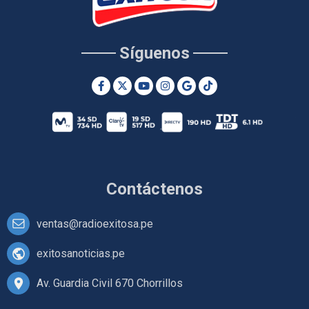
Síguenos
Contáctenos
ventas@radioexitosa.pe
exitosanoticias.pe
Av. Guardia Civil 670 Chorrillos