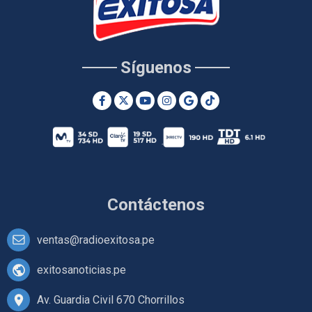
Síguenos
Contáctenos
ventas@radioexitosa.pe
exitosanoticias.pe
Av. Guardia Civil 670 Chorrillos