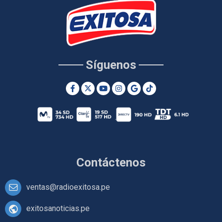
Síguenos
Contáctenos
ventas@radioexitosa.pe
exitosanoticias.pe