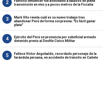
Famoso influencer fue asesinado a balazos en plena
2
transmisión en vivo y a pocos metros de la Fiscalía
Mark Vito revela cuál es su nuevo trabajo tras
3
abandonar Perú de forma sorpresiva: "Es fácil ganar
plata"
Ejército del Perú se pronuncia por suboficial armado
4
detenido previo al Desfile Cívico Militar
Fallece Víctor Angobaldo, recordado personaje de la
5
farándula peruana, en accidente de tránsito en Cañete