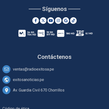
Síguenos
Contáctenos
ventas@radioexitosa.pe
exitosanoticias.pe
Av. Guardia Civil 670 Chorrillos
Código de ética