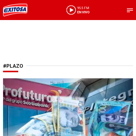
95.5 FM
EN VIVO
#PLAZO
¡Última oportunidad!