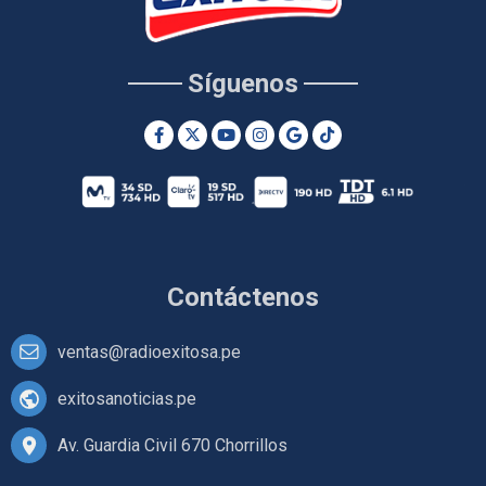
Síguenos
Contáctenos
ventas@radioexitosa.pe
exitosanoticias.pe
Av. Guardia Civil 670 Chorrillos