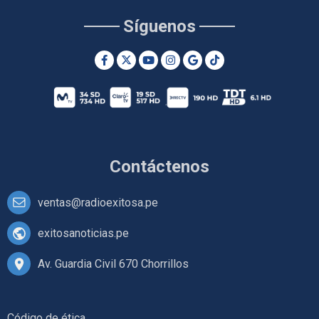
Síguenos
Contáctenos
ventas@radioexitosa.pe
exitosanoticias.pe
Av. Guardia Civil 670 Chorrillos
Código de ética