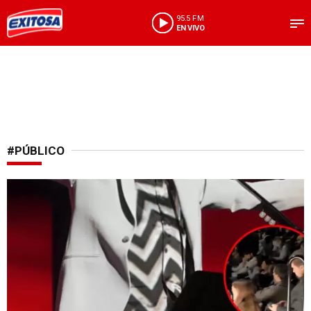
95.5 FM
EN VIVO
#PÚBLICO
Momento se viralizó