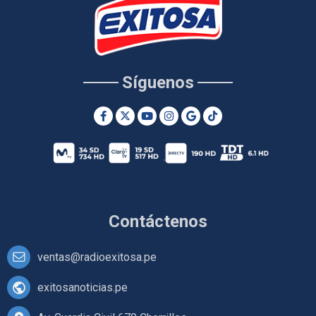
Síguenos
Contáctenos
ventas@radioexitosa.pe
exitosanoticias.pe