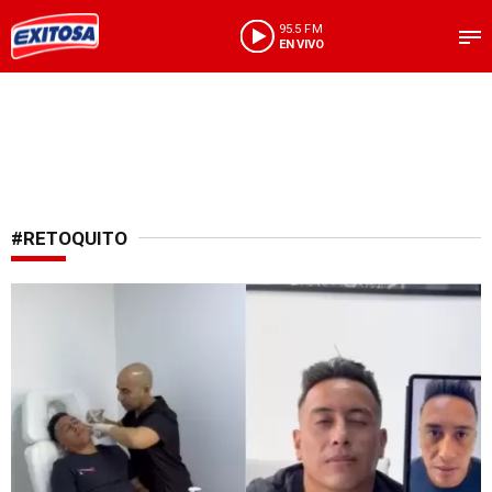
95.5 FM
EN VIVO
#RETOQUITO
¡Renovado!