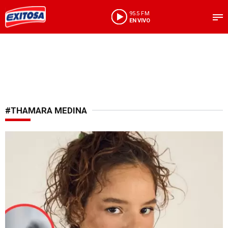
95.5 FM
EN VIVO
#THAMARA MEDINA
Se recupera con ánimos