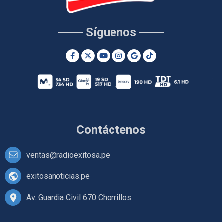
Síguenos
Contáctenos
ventas@radioexitosa.pe
exitosanoticias.pe
Av. Guardia Civil 670 Chorrillos