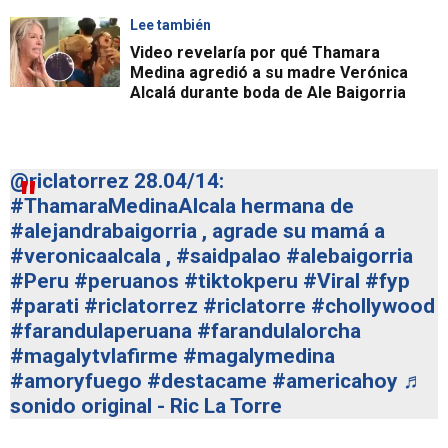
Lee también
Video revelaría por qué Thamara
Medina agredió a su madre Verónica
Alcalá durante boda de Ale Baigorria
@riclatorrez
28.04/14:
#ThamaraMedinaAlcala
hermana de
#alejandrabaigorria
, agrade su mamá a
#veronicaalcala
,
#saidpalao
#alebaigorria
#Peru
#peruanos
#tiktokperu
#Viral
#fyp
#parati
#riclatorrez
#riclatorre
#chollywood
#farandulaperuana
#farandulalorcha
#magalytvlafirme
#magalymedina
#amoryfuego
#destacame
#americahoy
♬
sonido original - Ric La Torre