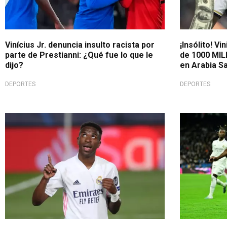
Vinícius Jr. denuncia insulto racista por
¡Insólito! V
parte de Prestianni: ¿Qué fue lo que le
de 1000 MIL
dijo?
en Arabia Sa
DEPORTES
DEPORTES
No al racismo
NO al racis