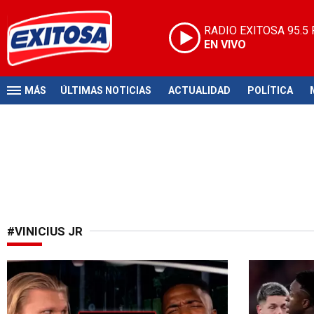
RADIO EXITOSA
95.5
EN VIVO
MÁS
ÚLTIMAS NOTICIAS
ACTUALIDAD
POLÍTICA
#VINICIUS JR
Un meme que cruzó cine y fútbol
Cambios disc