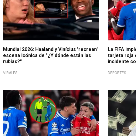
Mundial 2026: Haaland y Vinícius 'recrean'
La FIFA imp
escena icónica de "¿Y dónde están las
tarjeta roja
rubias?"
incidente co
VIRALES
DEPORTES
Escándalo en la Champions
¡El más caro