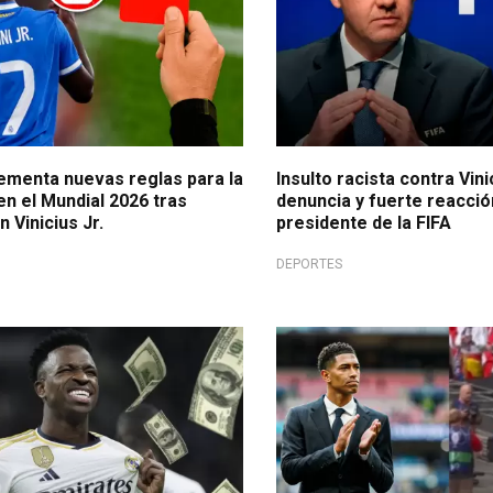
lementa nuevas reglas para la
Insulto racista contra Vin
 en el Mundial 2026 tras
denuncia y fuerte reacció
n Vinicius Jr.
presidente de la FIFA
DEPORTES
 de todos los tiempos!
Fútbol internacional