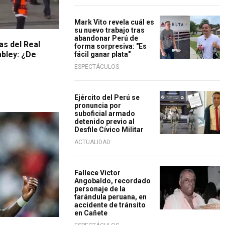
Mark Vito revela cuál es
su nuevo trabajo tras
abandonar Perú de
as del Real
forma sorpresiva: "Es
bley: ¿De
fácil ganar plata"
ESPECTÁCULOS
Ejército del Perú se
pronuncia por
suboficial armado
detenido previo al
Desfile Cívico Militar
ACTUALIDAD
Fallece Víctor
Angobaldo, recordado
personaje de la
farándula peruana, en
accidente de tránsito
en Cañete